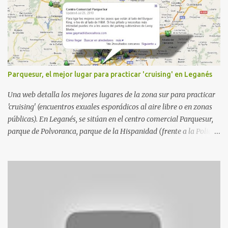
Parquesur, el mejor lugar para practicar 'cruising' en Leganés
Una web detalla los mejores lugares de la zona sur para practicar
'cruising' (encuentros exuales esporádicos al aire libre o en zonas
públicas). En Leganés, se sitúan en el centro comercial Parquesur,
parque de Polvoranca, parque de la Hispanidad (frente a la Policía
Local) y en los caminos entre el cementerio de Butarque y Plaza
Nueva. Esto es lo que indica esta información recopilada por los
propios practicantes. 'Ante la crisis, disfrute' , señalan. "Cruising:
Parquesur: para ligar baños junto a Burger King o H&M. Y si has
pillado pareja ocacional, parking subterráneo de Leroy Merlin.
Otro espacio para el 'cruising' es enfrente al tanatorio (junto al
estadio municipal de Butarque) y caminos entre el estadio y Plaza