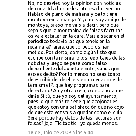
No, no desvies hoy la opinion con noticias
o
de coña. Id a lo que les interesa los vecinos.
Hablad de pleno de mañana y de lo tiene
m
montoya en la manga. Y yo no soy amigo de
e
montoya, si eso me vais a decir, pero que
sepais que la montañina de falsas facturas
n
os va a estallar en la cara. Vais a sacar en el
t
periodico todavia las que teneis en la
recamara? jajaja. que torpedo os han
a
metido. Por cierto, como algún listo que
r
escribe con la misma ip los reportajes de las
noticias y luego se pasa como falso
i
dependiente del ayuntamiento, sabes que
o
eso es delito? Por lo menos no seas tonto
de escribir desde el mismo ordenador y de
s
la misma IP, que hay programas para
detectarlo! Ah y otra cosa, como ahora me
dirás Sí tú, que yo soy del ayuntamiento,
pues lo que más te tiene que acojonar es
que estoy con una satisfacción que no cojo
de que esta vez vais a quedar como el culo.
Será porque hay datos de las facturas son
falsas? jaja. Tic tac tic... ya queda menos.
18 de junio de 2009 a las 9:44