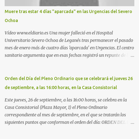
Nueva. Otro lugar: Escombrera de Polvoranca, entre Leganés y
Móstoles También en el parque de la Hispanidad, situado frente a
Muere tras estar 4 días "aparcada" en las Urgencias del Severo
la Policía Local de Leganés de la calle Chile, 1, y junto al
Ochoa
cementerio de Butarque". Más información
Vídeo www.eldiario.es Una mujer falleció en el Hospital
Universitario Severo Ochoa de Leganés tras permanecer el pasado
mes de enero más de cuatro días 'aparcada' en Urgencias. El centro
sanitario argumenta que en esas fechas registró un repunte de las
patologías propias del invierno. El trágico suceso lo publica
diario.es Las paciente, recién operada del corazón, sufrió una
arritmia y agravamiento de su dolencia por culpa de un resfriado.
Orden del Día del Pleno Ordinario que se celebrará el jueves 26
Por ello, la ingresaron a finales del año pasado en el Hospital
de septiembre, a las 16:00 horas, en la Casa Consistorial
donde permaneció un día en la antesala de Urgencias, en una
cama, en el pasillo, sin mantas y sin poder descansar. Su hija, que
Este jueves, 26 de septiembre, a las 16:00 horas, se celebra en la
ha denunciado el caso y que grabó un vídeo de la situación
Casa Consistorial (Plaza Mayor, 1) el Pleno Ordinario
extrema, aseguró que los pasillos estaban repletos de enfermos y
correspondiente al mes de septiembre, en el que se tratarán los
que faltaban médicos por las vacaciones de Navidad, además de
siguientes puntos que conforman el orden del día: ORDEN DEL DÍA
haber alas del hospital cerradas. En el segundo ingreso, el 31 de
1º.- Aprobación de las actas de las sesiones celebradas los días: - 20
diciembre, la mujer permanece 4 días en Urgencias, tal es el
y 21 de junio, sesión extraordinaria. - 27 de junio de 2013, sesión