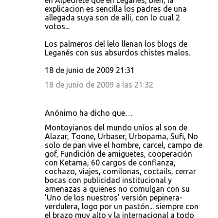
en Alpedrete que en Leganes, bien, la
explicacion es sencilla los padres de una
allegada suya son de alli, con lo cual 2
votos...
Los palmeros del lelo llenan los blogs de
Leganés con sus absurdos chistes malos.
18 de junio de 2009 21:31
18 de junio de 2009 a las 21:32
Anónimo ha dicho que…
Montoyianos del mundo uníos al son de
Alazar, Toone, Urbaser, Urbopama, Sufi, No
solo de pan vive el hombre, carcel, campo de
gof, Fundición de amiguetes, cooperación
con Ketama, 60 cargos de confianza,
cochazo, viajes, comilonas, coctails, cerrar
bocas con publicidad institucional y
amenazas a quienes no comulgan con su
'Uno de los nuestros' versión pepinera-
verdulera, logo por un pastón... siempre con
el brazo muy alto y la internacional a todo