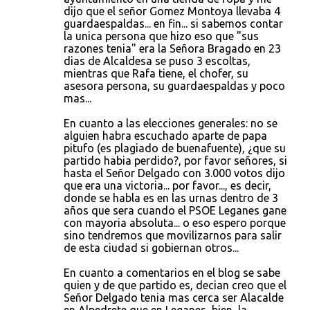
dijo que el señor Gomez Montoya llevaba 4
guardaespaldas... en fin... si sabemos contar
la unica persona que hizo eso que "sus
razones tenia" era la Señora Bragado en 23
dias de Alcaldesa se puso 3 escoltas,
mientras que Rafa tiene, el chofer, su
asesora persona, su guardaespaldas y poco
mas...
En cuanto a las elecciones generales: no se
alguien habra escuchado aparte de papa
pitufo (es plagiado de buenafuente), ¿que su
partido habia perdido?, por favor señores, si
hasta el Señor Delgado con 3.000 votos dijo
que era una victoria... por favor..., es decir,
donde se habla es en las urnas dentro de 3
años que sera cuando el PSOE Leganes gane
con mayoria absoluta... o eso espero porque
sino tendremos que movilizarnos para salir
de esta ciudad si gobiernan otros...
En cuanto a comentarios en el blog se sabe
quien y de que partido es, decian creo que el
Señor Delgado tenia mas cerca ser Alacalde