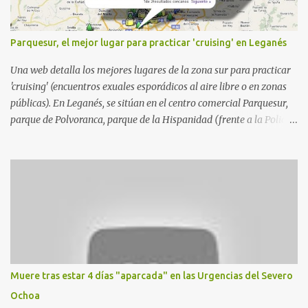
Parquesur, el mejor lugar para practicar 'cruising' en Leganés
Una web detalla los mejores lugares de la zona sur para practicar
'cruising' (encuentros exuales esporádicos al aire libre o en zonas
públicas). En Leganés, se sitúan en el centro comercial Parquesur,
parque de Polvoranca, parque de la Hispanidad (frente a la Policía
Local) y en los caminos entre el cementerio de Butarque y Plaza
Nueva. Esto es lo que indica esta información recopilada por los
propios practicantes. 'Ante la crisis, disfrute' , señalan. "Cruising:
Parquesur: para ligar baños junto a Burger King o H&M. Y si has
pillado pareja ocacional, parking subterráneo de Leroy Merlin.
Otro espacio para el 'cruising' es enfrente al tanatorio (junto al
estadio municipal de Butarque) y caminos entre el estadio y Plaza
Nueva. Otro lugar: Escombrera de Polvoranca, entre Leganés y
Móstoles También en el parque de la Hispanidad, situado frente a
Muere tras estar 4 días "aparcada" en las Urgencias del Severo
la Policía Local de Leganés de la calle Chile, 1, y junto al
Ochoa
cementerio de Butarque". Más información