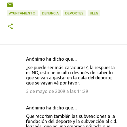
AYUNTAMIENTO
DENUNCIA
DEPORTES
ULEG
Anónimo ha dicho que…
C
¿se puede ser más caraduras?, la respuesta
o
es NO, esto un insulto después de saber lo
que se van a gastar en la gala del deporte,
m
que se vayan yá por favor.
e
5 de mayo de 2009 a las 11:29
n
t
Anónimo ha dicho que…
a
Que recorten también las subvenciones a la
r
fundación del deporte y la subvención al c.d.
i
leganés, que es una empresa privada que