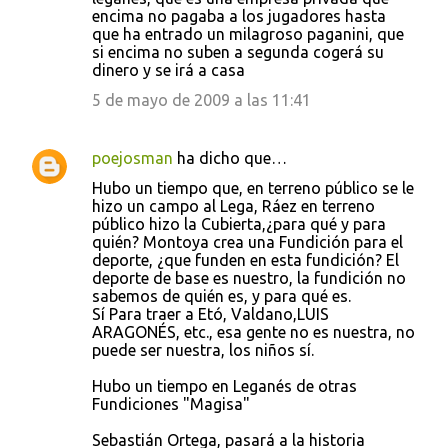
encima no pagaba a los jugadores hasta
o
que ha entrado un milagroso paganini, que
s
si encima no suben a segunda cogerá su
dinero y se irá a casa
5 de mayo de 2009 a las 11:41
poejosman
ha dicho que…
Hubo un tiempo que, en terreno público se le
hizo un campo al Lega, Ráez en terreno
público hizo la Cubierta,¿para qué y para
quién? Montoya crea una Fundición para el
deporte, ¿que funden en esta fundición? El
deporte de base es nuestro, la fundición no
sabemos de quién es, y para qué es.
Sí Para traer a Etó, Valdano,LUIS
ARAGONÉS, etc., esa gente no es nuestra, no
puede ser nuestra, los niños sí.
Hubo un tiempo en Leganés de otras
Fundiciones "Magisa"
Sebastián Ortega, pasará a la historia