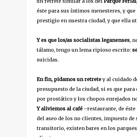
un retrete similar a los del
Parque Ferial
éste para sus íntimos menesteres, y que 
prestigio en nuestra ciudad, y que ella u
Y es que los/as socialistas leganenses
, n
tálamo, tengo un lema ripioso escrito:
se
suicidas.
En fin, pidamos un retrete
y al cuidado d
presupuesto de la ciudad, si es que par
por prostático y los chopos enrejados n
Y aliviemos al café
–restaurante, de éste 
del aseo de los no clientes, impuesto d
transitorio, existen bares en los parques