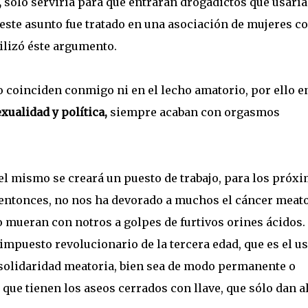
,
sólo serviría para que entraran drogadictos que usarí
este asunto fue tratado en una asociación de mujeres c
tilizó éste argumento.
o coinciden conmigo ni en el lecho amatorio, por ello e
xualidad y política,
siempre acaban con orgasmos
el mismo se creará un puesto de trabajo, para los próx
a entonces, no nos ha devorado a muchos el cáncer meat
o mueran con notros a golpes de furtivos orines ácidos.
impuesto revolucionario de la tercera edad, que es el u
e solidaridad meatoria, bien sea de modo permanente o
 que tienen los aseos cerrados con llave, que sólo dan a