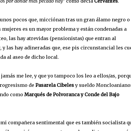
os por donde más pecado hay”
como decía
Cervantes
.
unos pocos que, micciónan tras un gran álamo negro o 
as mujeres es un mayor problema y están condenadas a
teo, las hay atrevidas (pensionistas) que entran al
 y las hay adineradas que, ese pis circunstancial les cu
ada al aseo de dicho local.
í jamás me lee, y que yo tampoco los leo a ellos/as, porq
 progresismo de
Pasarela Cibeles
y sueldo Moncloaniano
rmando como
Marqués de Polvoranca y Conde del Bajo
 mi compañera sentimental que es también socialista q