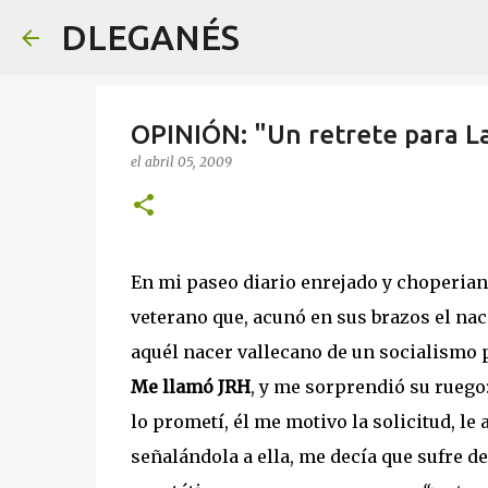
DLEGANÉS
OPINIÓN: "Un retrete para L
el
abril 05, 2009
En mi paseo diario enrejado y choperiano
veterano que, acunó en sus brazos el na
aquél nacer vallecano de un socialismo p
Me llamó JRH
, y me sorprendió su ruego
lo prometí, él me motivo la solicitud, l
señalándola a ella, me decía que sufre de