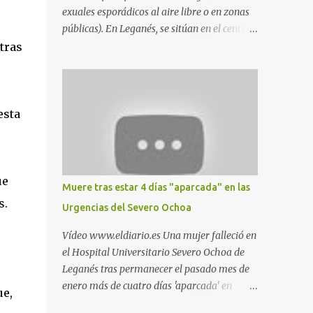
exuales esporádicos al aire libre o en zonas
públicas). En Leganés, se sitúan en el centro
comercial Parquesur, parque de Polvoranca,
tras
parque de la Hispanidad (frente a la Policía
Local) y en los caminos entre el cementerio
de Butarque y Plaza Nueva. Esto es lo que
indica esta información recopilada por los
esta
propios practicantes. 'Ante la crisis, disfrute' ,
señalan. "Cruising: Parquesur: para ligar
baños junto a Burger King o H&M. Y si has
pillado pareja ocacional, parking
ue
Muere tras estar 4 días "aparcada" en las
subterráneo de Leroy Merlin. Otro espacio
s.
Urgencias del Severo Ochoa
para el 'cruising' es enfrente al tanatorio
(junto al estadio municipal de Butarque) y
Vídeo www.eldiario.es Una mujer falleció en
caminos entre el estadio y Plaza Nueva. Otro
el Hospital Universitario Severo Ochoa de
lugar: Escombrera de Polvoranca, entre
Leganés tras permanecer el pasado mes de
Leganés y Móstoles También en el parque de
enero más de cuatro días 'aparcada' en
ue,
la Hispanidad, situado frente a la Policía
Urgencias. El centro sanitario argumenta