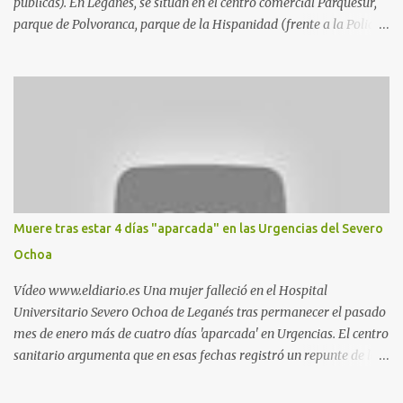
públicas). En Leganés, se sitúan en el centro comercial Parquesur,
parque de Polvoranca, parque de la Hispanidad (frente a la Policía
Local) y en los caminos entre el cementerio de Butarque y Plaza
Nueva. Esto es lo que indica esta información recopilada por los
propios practicantes. 'Ante la crisis, disfrute' , señalan. "Cruising:
Parquesur: para ligar baños junto a Burger King o H&M. Y si has
pillado pareja ocacional, parking subterráneo de Leroy Merlin.
Otro espacio para el 'cruising' es enfrente al tanatorio (junto al
estadio municipal de Butarque) y caminos entre el estadio y Plaza
Nueva. Otro lugar: Escombrera de Polvoranca, entre Leganés y
Móstoles También en el parque de la Hispanidad, situado frente a
Muere tras estar 4 días "aparcada" en las Urgencias del Severo
la Policía Local de Leganés de la calle Chile, 1, y junto al
Ochoa
cementerio de Butarque". Más información
Vídeo www.eldiario.es Una mujer falleció en el Hospital
Universitario Severo Ochoa de Leganés tras permanecer el pasado
mes de enero más de cuatro días 'aparcada' en Urgencias. El centro
sanitario argumenta que en esas fechas registró un repunte de las
patologías propias del invierno. El trágico suceso lo publica
diario.es Las paciente, recién operada del corazón, sufrió una