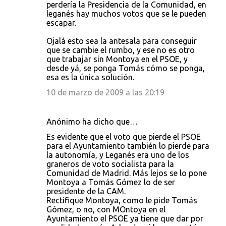
o
perdería la Presidencia de la Comunidad, en
leganés hay muchos votos que se le pueden
m
escapar.
e
Ojalá esto sea la antesala para conseguir
n
que se cambie el rumbo, y ese no es otro
t
que trabajar sin Montoya en el PSOE, y
desde yá, se ponga Tomás cómo se ponga,
a
esa es la única solución.
r
10 de marzo de 2009 a las 20:19
i
o
Anónimo ha dicho que…
s
Es evidente que el voto que pierde el PSOE
para el Ayuntamiento también lo pierde para
la autonomía, y Leganés era uno de los
graneros de voto socialista para la
Comunidad de Madrid. Más lejos se lo pone
Montoya a Tomás Gómez lo de ser
presidente de la CAM.
Rectifique Montoya, como le pide Tomás
Gómez, o no, con MOntoya en el
Ayuntamiento el PSOE ya tiene que dar por