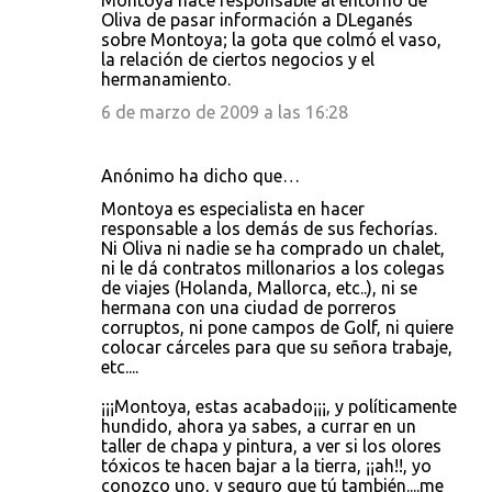
Montoya hace responsable al entorno de
Oliva de pasar información a DLeganés
sobre Montoya; la gota que colmó el vaso,
la relación de ciertos negocios y el
hermanamiento.
6 de marzo de 2009 a las 16:28
Anónimo ha dicho que…
Montoya es especialista en hacer
responsable a los demás de sus fechorías.
Ni Oliva ni nadie se ha comprado un chalet,
ni le dá contratos millonarios a los colegas
de viajes (Holanda, Mallorca, etc..), ni se
hermana con una ciudad de porreros
corruptos, ni pone campos de Golf, ni quiere
colocar cárceles para que su señora trabaje,
etc....
¡¡¡Montoya, estas acabado¡¡¡, y políticamente
hundido, ahora ya sabes, a currar en un
taller de chapa y pintura, a ver si los olores
tóxicos te hacen bajar a la tierra, ¡¡ah!!, yo
conozco uno, y seguro que tú también....me