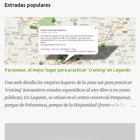
Entradas populares
Parquesur, el mejor lugar para practicar 'cruising' en Leganés
Una web detalla los mejores lugares de la zona sur para practicar
'cruising' (encuentros exuales esporádicos al aire libre o en zonas
públicas). En Leganés, se sitúan en el centro comercial Parquesur,
parque de Polvoranca, parque de la Hispanidad (frente a la Policía
Local) y en los caminos entre el cementerio de Butarque y Plaza
Nueva. Esto es lo que indica esta información recopilada por los
propios practicantes. 'Ante la crisis, disfrute' , señalan. "Cruising:
Parquesur: para ligar baños junto a Burger King o H&M. Y si has