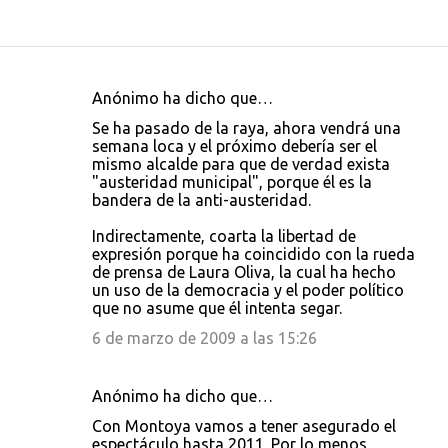
Anónimo ha dicho que…
C
Se ha pasado de la raya, ahora vendrá una
o
semana loca y el próximo debería ser el
mismo alcalde para que de verdad exista
m
"austeridad municipal", porque él es la
e
bandera de la anti-austeridad.
n
Indirectamente, coarta la libertad de
t
expresión porque ha coincidido con la rueda
de prensa de Laura Oliva, la cual ha hecho
a
un uso de la democracia y el poder político
r
que no asume que él intenta segar.
i
6 de marzo de 2009 a las 15:26
o
s
Anónimo ha dicho que…
Con Montoya vamos a tener asegurado el
espectáculo hasta 2011. Por lo menos,