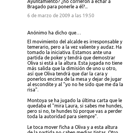
Ayuntamiento? ¿no corrieron a echar a
Bragado para ponerle a él?...
6 de marzo de 2009 a las 19:50
Anónimo ha dicho que…
El movimiento del alcalde es irresponsable y
temerario, pero a la vez valiente y audaz. Ha
tomado la iniciativa. Estamos ante una
partida de poker y tendrá que demostrar
Oliva si está a la altura. Esta jugada no tiene
más salida que la dimisión de uno u otro,
así que Oliva tendrá que dar la cara y
ponerlos encima de la mesa y dejar de jugar
al escondite y al "yo no he sido que me da la
risa".
Montoya se ha jugado la última carta que le
quedaba el "mira Laura, si sabes me hundes,
pero si no, te hundes tú porque vas a perder
toda la autoridad para siempre".
Le toca mover ficha a Oliva y a esta altura
de la partida no caben medias tintas. Otro