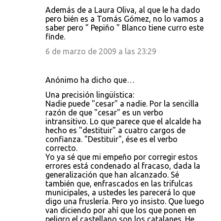
Además de a Laura Oliva, al que le ha dado
pero bién es a Tomás Gómez, no lo vamos a
saber pero " Pepiño " Blanco tiene curro este
finde.
6 de marzo de 2009 a las 23:29
Anónimo ha dicho que…
Una precisión lingüística:
Nadie puede "cesar" a nadie. Por la sencilla
razón de que "cesar" es un verbo
intransitivo. Lo que parece que el alcalde ha
hecho es "destituir" a cuatro cargos de
confianza. "Destituir", ése es el verbo
correcto.
Yo ya sé que mi empeño por corregir estos
errores está condenado al fracaso, dada la
generalización que han alcanzado. Sé
también que, enfrascados en las trifulcas
municipales, a ustedes les parecerá lo que
digo una fruslería. Pero yo insisto. Que luego
van diciendo por ahí que los que ponen en
peligro el castellano son los catalanes. He