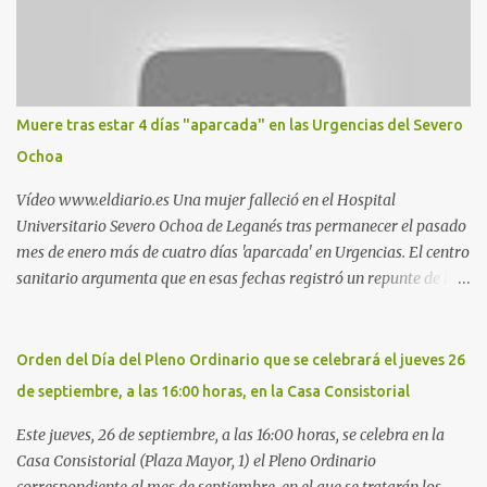
pillado pareja ocacional, parking subterráneo de Leroy Merlin.
Otro espacio para el 'cruising' es enfrente al tanatorio (junto al
estadio municipal de Butarque) y caminos entre el estadio y Plaza
Nueva. Otro lugar: Escombrera de Polvoranca, entre Leganés y
Móstoles También en el parque de la Hispanidad, situado frente a
Muere tras estar 4 días "aparcada" en las Urgencias del Severo
la Policía Local de Leganés de la calle Chile, 1, y junto al
Ochoa
cementerio de Butarque". Más información
Vídeo www.eldiario.es Una mujer falleció en el Hospital
Universitario Severo Ochoa de Leganés tras permanecer el pasado
mes de enero más de cuatro días 'aparcada' en Urgencias. El centro
sanitario argumenta que en esas fechas registró un repunte de las
patologías propias del invierno. El trágico suceso lo publica
diario.es Las paciente, recién operada del corazón, sufrió una
arritmia y agravamiento de su dolencia por culpa de un resfriado.
Orden del Día del Pleno Ordinario que se celebrará el jueves 26
Por ello, la ingresaron a finales del año pasado en el Hospital
de septiembre, a las 16:00 horas, en la Casa Consistorial
donde permaneció un día en la antesala de Urgencias, en una
cama, en el pasillo, sin mantas y sin poder descansar. Su hija, que
Este jueves, 26 de septiembre, a las 16:00 horas, se celebra en la
ha denunciado el caso y que grabó un vídeo de la situación
Casa Consistorial (Plaza Mayor, 1) el Pleno Ordinario