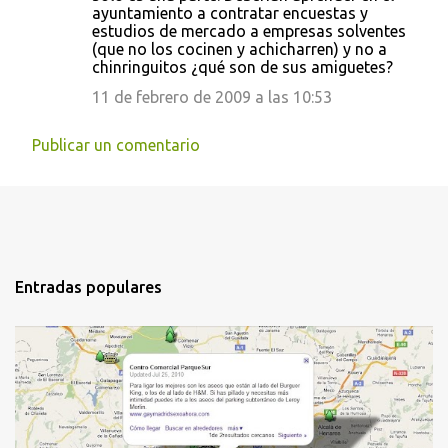
ayuntamiento a contratar encuestas y
m
estudios de mercado a empresas solventes
e
(que no los cocinen y achicharren) y no a
chinringuitos ¿qué son de sus amiguetes?
n
11 de febrero de 2009 a las 10:53
t
a
Publicar un comentario
r
i
o
s
Entradas populares