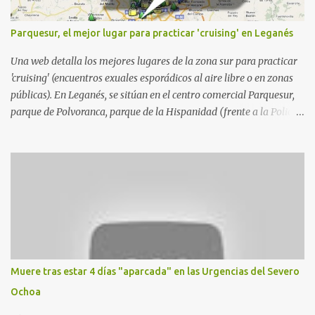
Parquesur, el mejor lugar para practicar 'cruising' en Leganés
Una web detalla los mejores lugares de la zona sur para practicar
'cruising' (encuentros exuales esporádicos al aire libre o en zonas
públicas). En Leganés, se sitúan en el centro comercial Parquesur,
parque de Polvoranca, parque de la Hispanidad (frente a la Policía
Local) y en los caminos entre el cementerio de Butarque y Plaza
Nueva. Esto es lo que indica esta información recopilada por los
propios practicantes. 'Ante la crisis, disfrute' , señalan. "Cruising:
Parquesur: para ligar baños junto a Burger King o H&M. Y si has
pillado pareja ocacional, parking subterráneo de Leroy Merlin.
Otro espacio para el 'cruising' es enfrente al tanatorio (junto al
estadio municipal de Butarque) y caminos entre el estadio y Plaza
Nueva. Otro lugar: Escombrera de Polvoranca, entre Leganés y
Móstoles También en el parque de la Hispanidad, situado frente a
Muere tras estar 4 días "aparcada" en las Urgencias del Severo
la Policía Local de Leganés de la calle Chile, 1, y junto al
Ochoa
cementerio de Butarque". Más información