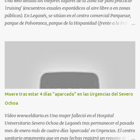
Una web detalla los mejores lugares de la zona sur para practicar
'cruising' (encuentros exuales esporádicos al aire libre o en zonas
públicas). En Leganés, se sitúan en el centro comercial Parquesur,
parque de Polvoranca, parque de la Hispanidad (frente a la Policía
Local) y en los caminos entre el cementerio de Butarque y Plaza
Nueva. Esto es lo que indica esta información recopilada por los
propios practicantes. 'Ante la crisis, disfrute' , señalan. "Cruising:
Parquesur: para ligar baños junto a Burger King o H&M. Y si has
pillado pareja ocacional, parking subterráneo de Leroy Merlin.
Otro espacio para el 'cruising' es enfrente al tanatorio (junto al
estadio municipal de Butarque) y caminos entre el estadio y Plaza
Nueva. Otro lugar: Escombrera de Polvoranca, entre Leganés y
Móstoles También en el parque de la Hispanidad, situado frente a
Muere tras estar 4 días "aparcada" en las Urgencias del Severo
la Policía Local de Leganés de la calle Chile, 1, y junto al
Ochoa
cementerio de Butarque". Más información
Vídeo www.eldiario.es Una mujer falleció en el Hospital
Universitario Severo Ochoa de Leganés tras permanecer el pasado
mes de enero más de cuatro días 'aparcada' en Urgencias. El centro
sanitario argumenta que en esas fechas registró un repunte de las